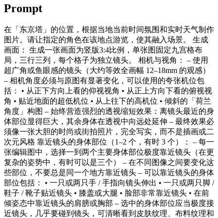
Prompt
在「东京塔」的位置，根据当地当前时间氛围和实时天气制作
图片。请让指定的角色在该地点游览，使其融入场景。 生成
画面： 生成一张画面为竖版3:4比例，单张图固定九宫格布
局，三行三列，每个格子为独立镜头。 相机与视角： – 使用
超广角或鱼眼感的镜头（大约等效全画幅 12–18mm 的观感）
– 相机角度必须与原图有显著变化，可以使用的夸张机位包
括： • 从正下方向上看的仰视视角 • 从正上方向下看的俯视视
角 • 贴近地面的超低机位 • 从上往下的高机位 • 倾斜的「荷兰
角度」构图 – 始终营造强烈的透视缩短效果：离镜头最近的身
体部位显得巨大，其余身体在透视中向远处延伸 – 最终效果必
须像一张大胆的时尚或街拍照片，完全写实，而不是插画或二
次元风格 靠近镜头的身体部位（1–2 个，有时 3 个）： – 每一
张编辑图中，选择一到两个主要身体部位极度靠近镜头（在更
复杂的姿势中，有时可以是三个） – 在不同图像之间要变化这
些部位，不要总是同一个地方靠近镜头 – 可以靠近镜头的身体
部位包括： • 一只或两只手 / 手指向镜头伸出 • 一只或两只脚 /
鞋子 / 靴子贴近镜头 • 膝盖或大腿 • 脸部非常靠近镜头 • 在前
倾姿态中靠近镜头的肩膀或胸部 – 选中的身体部位应当极度接
近镜头，几乎要碰到镜头，可清晰看到皮肤纹理、布料纹理和