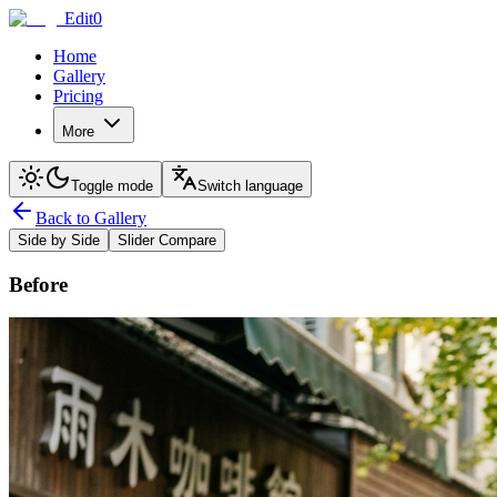
Edit0
Home
Gallery
Pricing
More
Toggle mode
Switch language
Back to Gallery
Side by Side
Slider Compare
Before