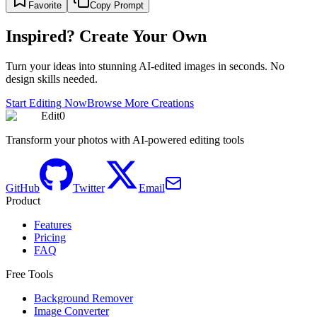
Favorite
Copy Prompt
Inspired? Create Your Own
Turn your ideas into stunning AI-edited images in seconds. No
design skills needed.
Start Editing Now
Browse More Creations
Edit0
Transform your photos with AI-powered editing tools
GitHub
Twitter
Email
Product
Features
Pricing
FAQ
Free Tools
Background Remover
Image Converter