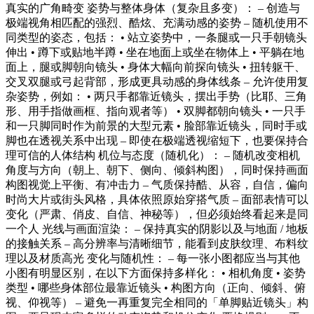
真实的广角畸变 姿势与整体身体（复杂且多变）： – 创造与
极端视角相匹配的强烈、酷炫、充满动感的姿势 – 随机使用不
同类型的姿态，包括： • 站立姿势中，一条腿或一只手朝镜头
伸出 • 蹲下或贴地半蹲 • 坐在地面上或坐在物体上 • 平躺在地
面上，腿或脚朝向镜头 • 身体大幅向前探向镜头 • 扭转躯干、
交叉双腿或弓起背部，形成更具动感的身体线条 – 允许使用复
杂姿势，例如： • 两只手都靠近镜头，摆出手势（比耶、三角
形、用手指做画框、指向观者等） • 双脚都朝向镜头 • 一只手
和一只脚同时作为前景的大型元素 • 脸部靠近镜头，同时手或
脚也在透视关系中出现 – 即使在极端透视缩短下，也要保持合
理可信的人体结构 机位与态度（随机化）： – 随机改变相机
角度与方向（朝上、朝下、侧向、倾斜构图），同时保持画面
构图视觉上平衡、有冲击力 – 气质保持酷、从容，自信，偏向
时尚大片或街头风格，具体依照原始穿搭气质 – 面部表情可以
变化（严肃、俏皮、自信、神秘等），但必须始终看起来是同
一个人 光线与画面渲染： – 保持真实的阴影以及与地面 / 地板
的接触关系 – 高分辨率与清晰细节，能看到皮肤纹理、布料纹
理以及材质高光 变化与随机性： – 每一张小图都应当与其他
小图有明显区别，在以下方面保持多样化： • 相机角度 • 姿势
类型 • 哪些身体部位最靠近镜头 • 构图方向（正向、倾斜、俯
视、仰视等） – 避免一再重复完全相同的「单脚贴近镜头」构